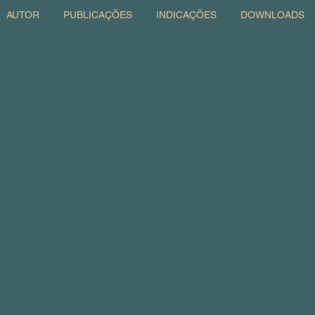
AUTOR
PUBLICAÇÕES
INDICAÇÕES
DOWNLOADS
Bibli
Página dedicada aos estudos 
texto da